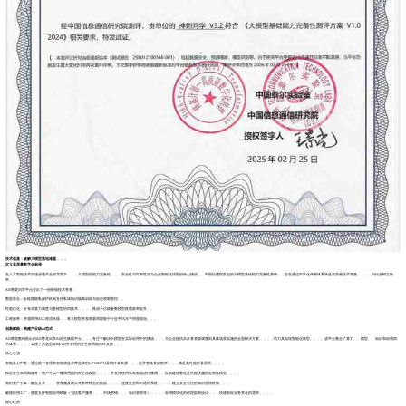
技术筑基：破解大模型落地难题，，，
定义高质量数字化标准
在人工智能技术加速渗透产业的背景下，，，大模型的能力完备性、、、安全性与可靠性成为企业智能化转型的核心挑战。。中国信通院发起的大模型基础能力完备性测评，，旨在通过科学化评测体系筛选高质量技术底座，，，，为行业树立标
杆。。
AG尊龙问学平台交出了一份硬核技术答卷：
数据安全：全链路隐私保护机制支持私域知识隔离训练与动态权限管控。。
性能优化：分布式算力调度与多模型协同技术，，，，推动千亿级参数模型推理效率提升。。
工程效率：开箱即用AI工程流水线，，将大模型开发部署周期较于行业平均水平明显缩短。。。。
创新赋能：构建产业级AI范式
AG尊龙数码推出的AG尊龙问学AI原生赋能平台，，，专注于解决大模型在实际应用中的挑战，，，为企业提供从计算资源调度到具体场景实施的全面解决方案，，，，助力其实现智能化转型。。。。该平台整合了算力、、模型、、知识和应用四
大体系，，，，实现了从选型-训练-应用-管理的全生命周期闭环支持。。。
核心价值
智能算力中枢：通过统一管理和智能调度多种品牌的CPU/GPU异构计算资源，，，提升整体资源效率，，，满足高性能计算需求。。。。
模型全生命周期服务：用户可以一键调用国内外主流模型，，，，并支持使用私有数据进行微调，，以创建轻量化且性能优越的定制化模型。。。。
知识资产引擎：融合文本、、、音视频及网页等多种模态的数据，，，，连接企业即时通讯系统，，，，建立安全可控的知识流转机制。。。
敏捷应用工厂：预置五种智能应用模板（包括客户服务、、、市场营销、、、知识管理等），，，，采用模块化的代理架构设计，，，快速响应业务变化的需求。。。。
核心优势